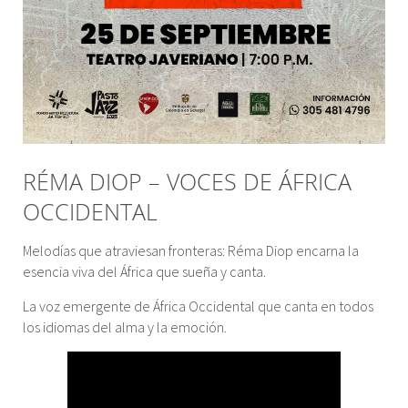
RÉMA DIOP – VOCES DE ÁFRICA
OCCIDENTAL
Melodías que atraviesan fronteras: Réma Diop encarna la
esencia viva del África que sueña y canta.
La voz emergente de África Occidental que canta en todos
los idiomas del alma y la emoción.